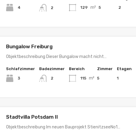
m²
4
129
5
2
2
Bungalow Freiburg
Objektbeschreibung Dieser Bungalow macht nicht…
Schlafzimmer
Badezimmer
Bereich
Zimmer
Etagen
m²
3
115
5
1
2
Stadtvilla Potsdam II
Objektbeschreibung Im neuen Bauprojekt StienitzseeNo1…